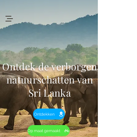
+94 719 912 205
Art
of
Lanka Tours
Ontdek de verborgen
Review My Journey
natuurschatten van
Sri Lanka
Ontdekken
Op maat gemaakt