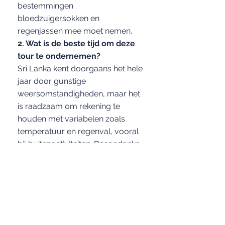
bestemmingen
bloedzuigersokken en
regenjassen mee moet nemen.
2. Wat is de beste tijd om deze
tour te ondernemen?
Sri Lanka kent doorgaans het hele
jaar door gunstige
weersomstandigheden, maar het
is raadzaam om rekening te
houden met variabelen zoals
temperatuur en regenval, vooral
bij buitenactiviteiten. Desondanks
raden we u aan contact op te
nemen met onze reisspecialist
voor de meest actuele informatie
over de weersomstandigheden
bij het samenstellen van uw
reisroute.