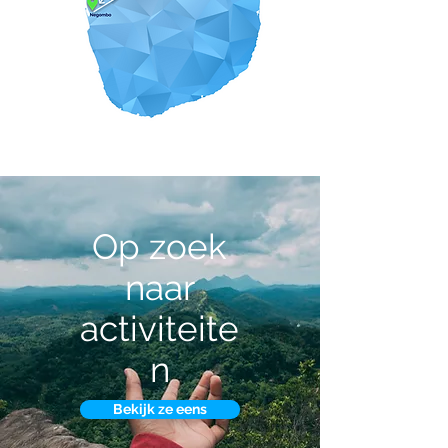
Op zoek
naar
activiteite
n
Bekijk ze eens