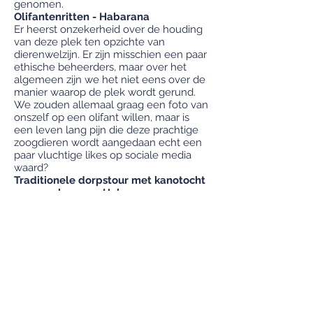
genomen.
Olifantenritten - Habarana
Er heerst onzekerheid over de houding
van deze plek ten opzichte van
dierenwelzijn. Er zijn misschien een paar
ethische beheerders, maar over het
algemeen zijn we het niet eens over de
manier waarop de plek wordt gerund.
We zouden allemaal graag een foto van
onszelf op een olifant willen, maar is
een leven lang pijn die deze prachtige
zoogdieren wordt aangedaan echt een
paar vluchtige likes op sociale media
waard?
Traditionele dorpstour met kanotocht
en ossenkarren – Habarana
Dit is een toeristenval waarbij een groot
deel van de reis 'in scène' is gezet voor
commerciële doeleinden. Zulke nep-
toeristische ervaringen geven onze
bezoekers geen idee van hoe het leven
in het land er werkelijk uitziet, dus ga
met ons mee en laat ons je de echte
kant van Sri Lanka laten zien. En vraag
jezelf aan het einde van elke vakantie