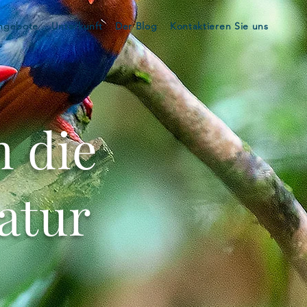
ngebote
Unterkunft
Der Blog
Kontaktieren Sie uns
n die
atur