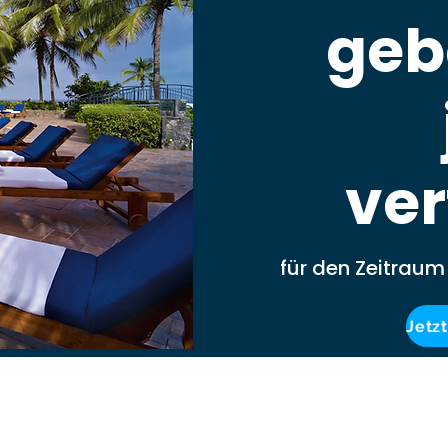
geb
ver
für den Zeitrau