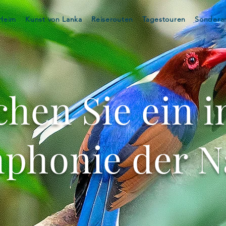
Heim
Kunst von Lanka
Reiserouten
Tagestouren
Sondera
hen Sie ein i
phonie der N