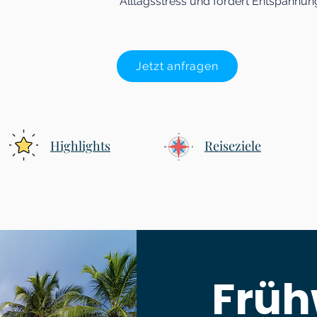
Alltagsstress und fördert Entspannun
Jetzt anfragen
Highlights
Reiseziele
Früh