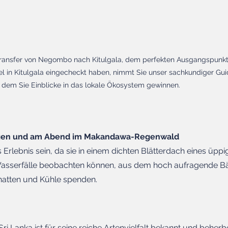
Transfer von Negombo nach Kitulgala, dem perfekten Ausgangspunkt,
el in Kitulgala eingecheckt haben, nimmt Sie unser sachkundiger Gu
 dem Sie Einblicke in das lokale Ökosystem gewinnen.
rgen und am Abend im Makandawa-Regenwald
es Erlebnis sein, da sie in einem dichten Blätterdach eines üp
Wasserfälle beobachten können, aus dem hoch aufragende B
hatten und Kühle spenden.
Lanka ist für seine reiche Artenvielfalt bekannt und beherbe