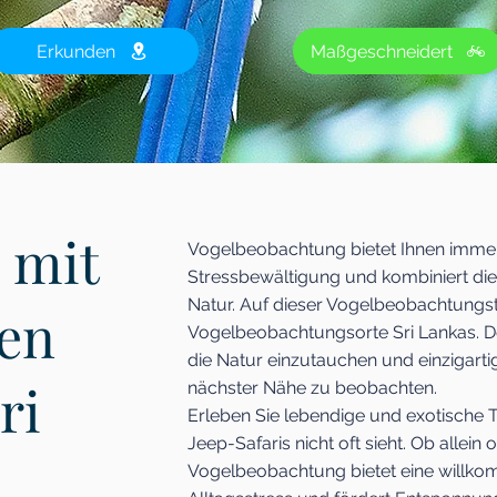
Erkunden
Maßgeschneidert
 mit
Vogelbeobachtung bietet Ihnen immer 
Stressbewältigung und kombiniert die 
Natur. Auf dieser Vogelbeobachtungst
en
Vogelbeobachtungsorte Sri Lankas. Dor
die Natur einzutauchen und einzigart
ri
nächster Nähe zu beobachten.
Erleben Sie lebendige und exotische Ti
Jeep-Safaris nicht oft sieht. Ob allein 
Vogelbeobachtung bietet eine will