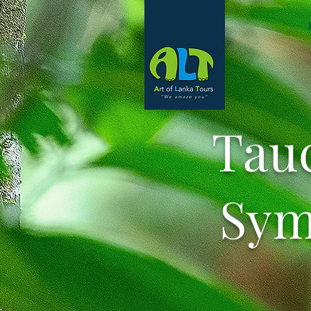
Tauc
Sym