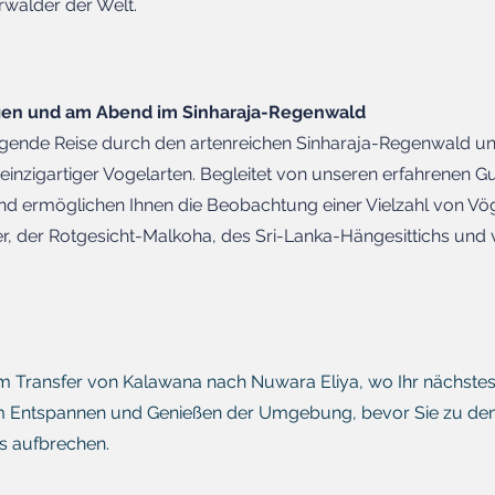
Urwälder der Welt.
gen und am Abend im Sinharaja-Regenwald
egende Reise durch den artenreichen Sinharaja-Regenwald u
 einzigartiger Vogelarten. Begleitet von unseren erfahrenen G
und ermöglichen Ihnen die Beobachtung einer Vielzahl von Vög
r, der Rotgesicht-Malkoha, des Sri-Lanka-Hängesittichs und v
m Transfer von Kalawana nach Nuwara Eliya, wo Ihr nächstes Z
um Entspannen und Genießen der Umgebung, bevor Sie zu de
ns aufbrechen.