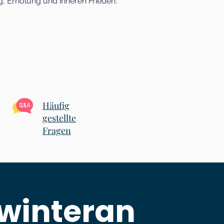
g, Erholung und inneren Frieden.
Häufig
gestellte
Fragen
winteran