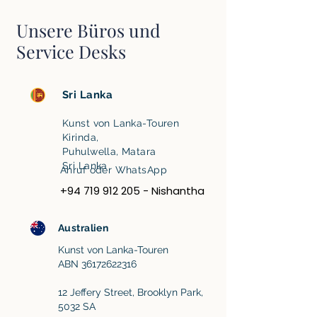
Unsere Büros und
Service Desks
Sri Lanka
Kunst von Lanka-Touren
Kirinda,
Puhulwella, Matara
Sri Lanka
Anruf oder WhatsApp
+94 719 912 205
- Nishantha
Australien
Kunst von Lanka-Touren
ABN 36172622316
12 Jeffery Street, Brooklyn Park,
5032 SA