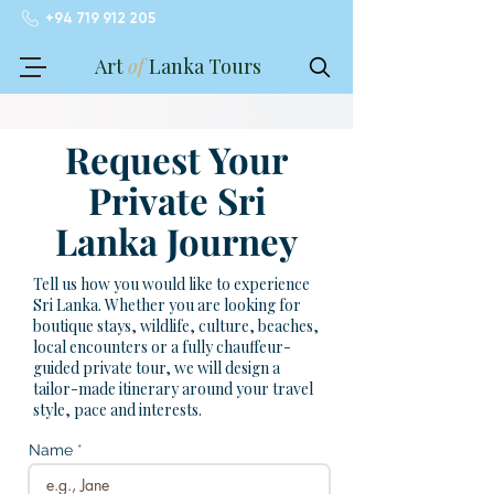
+94 719 912 205
Art
of
Lanka Tours
Request Your
Private Sri
Lanka Journey
Review My Journey
Tell us how you would like to experience
Sri Lanka. Whether you are looking for
boutique stays, wildlife, culture, beaches,
local encounters or a fully chauffeur-
guided private tour, we will design a
tailor-made itinerary around your travel
style, pace and interests.
Name