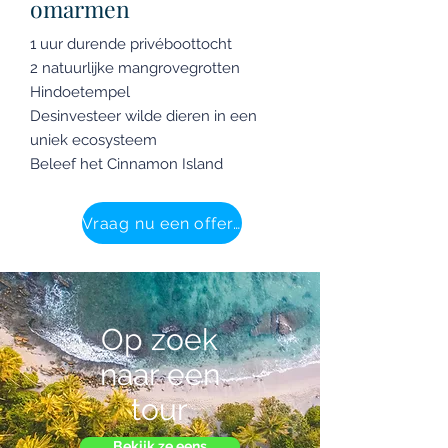
omarmen
1 uur durende privéboottocht
2 natuurlijke mangrovegrotten
Hindoetempel
Desinvesteer wilde dieren in een
uniek ecosysteem
Beleef het Cinnamon Island
Vraag nu een offerte aan
Op zoek
naar een
tour
Bekijk ze eens