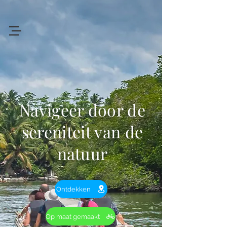
+94 719 912 205
Art
of
Lanka Tours
Navigeer door de
Review My Journey
sereniteit van de
natuur
Ontdekken
Op maat gemaakt