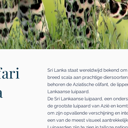
ari
Sri Lanka staat wereldwijd bekend om zi
breed scala aan prachtige diersoorten
behoren de Aziatische olifant, de lipp
a
Lankaanse luipaard.
De Sri Lankaanse luipaard, een onderso
de grootste luipaard van Azië en komt
om zijn opvallende verschijning en int
een van de meest visueel aantrekkelijk
Luipaarden zijn te zien in talloze nati