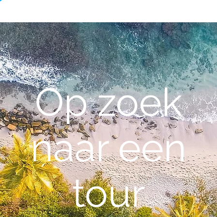
Op zoek
naar een
tour