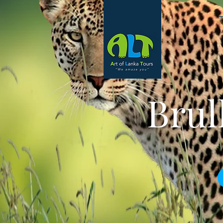
T
Brul