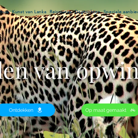
huis
Kunst van Lanka
Reisroutes
Dagtochten
Speciale aanbi
len van opwi
Ontdekken
Op maat gemaakt