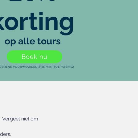
korting
op alle tours
Boek nu
LGEMENE VOORWAARDEN ZIJN VAN TOEPASSING)
. Vergeet niet om
ders.