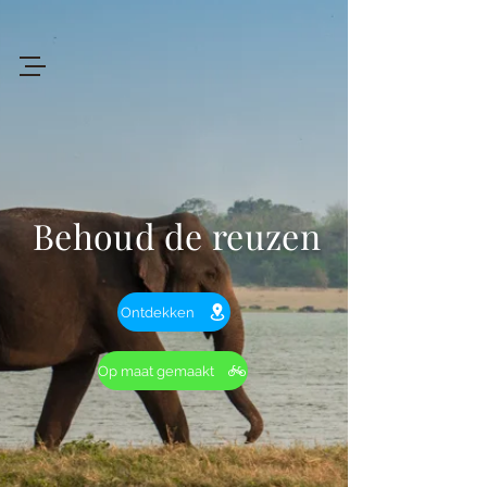
+94 719 912 205
Art
of
Lanka Tours
Behoud de reuzen
Review My Journey
Ontdekken
Op maat gemaakt