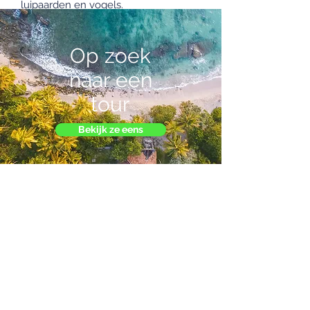
luipaarden en vogels.
Vraag nu een offerte aan
Op zoek
naar een
tour
Bekijk ze eens