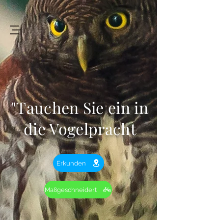
+94 719 912 205
Art
of
Lanka Tours
"Tauchen Sie ein in
Review My Journey
die Vogelpracht
Erkunden
Maßgeschneidert